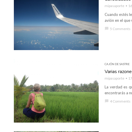
mipasaporte
16
Cuando estés le
avión en el que 
chat_bubble
5 Comments
CAJÓN DE SASTRE
Varias razones
mipasaporte
17
La verdad es qu
encontrarás a n
chat_bubble
4 Comments