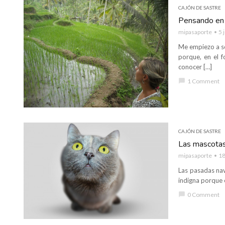
CAJÓN DE SASTRE
Pensando en 
mipasaporte
5 
Me empiezo a se
porque, en el 
conocer […]
chat_bubble
1 Comment
CAJÓN DE SASTRE
Las mascotas
mipasaporte
18
Las pasadas nav
indigna porque 
chat_bubble
0 Comment