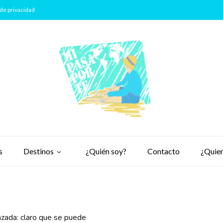
de privacidad
s
Destinos
¿Quién soy?
Contacto
¿Quier
azada: claro que se puede