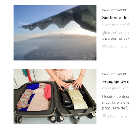
CAJÓN DE SASTRE
Síndrome del t
mipasaporte
24
¿Ventanilla o pa
a perderme las 
chat_bubble
2 Comments
CAJÓN DE SASTRE
Equipaje de 
mipasaporte
22
Desde que descu
mochila o troll
propuesta de […
chat_bubble
2 Comments