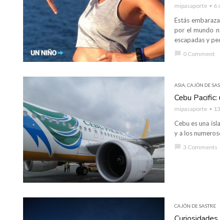
mipasaporte
6 
Estás embarazad
por el mundo no
escapadas y pe
chat_bubble
0 Comment
ASIA
,
CAJÓN DE SA
Cebu Pacific:
mipasaporte
13
Cebu es una isla
y a los numeros
chat_bubble
3 Comments
CAJÓN DE SASTRE
Curiosidades