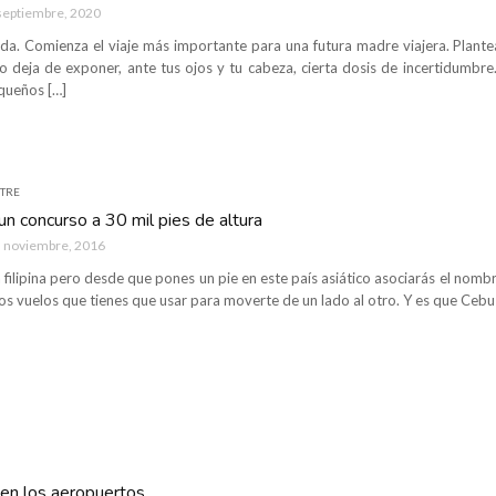
septiembre, 2020
a. Comienza el viaje más importante para una futura madre viajera. Plantea
 deja de exponer, ante tus ojos y tu cabeza, cierta dosis de incertidumbre
queños […]
STRE
 un concurso a 30 mil pies de altura
 noviembre, 2016
 filipina pero desde que pones un pie en este país asiático asociarás el nomb
os vuelos que tienes que usar para moverte de un lado al otro. Y es que Cebu
 en los aeropuertos