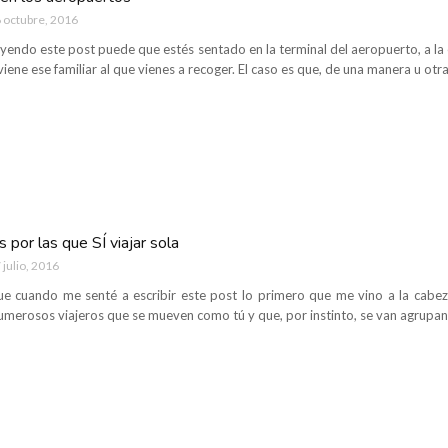
 octubre, 2016
yendo este post puede que estés sentado en la terminal del aeropuerto, a la es
viene ese familiar al que vienes a recoger. El caso es que, de una manera u ot
 por las que SÍ viajar sola
 julio, 2016
e cuando me senté a escribir este post lo primero que me vino a la cabez
umerosos viajeros que se mueven como tú y que, por instinto, se van agrupan