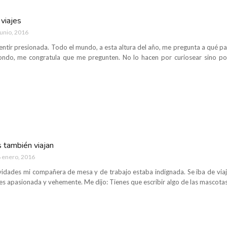
viajes
junio, 2016
ntir presionada. Todo el mundo, a esta altura del año, me pregunta a qué par
fondo, me congratula que me pregunten. No lo hacen por curiosear sino po
 también viajan
 enero, 2016
idades mi compañera de mesa y de trabajo estaba indignada. Se iba de viaje
es apasionada y vehemente. Me dijo: Tienes que escribir algo de las mascotas 