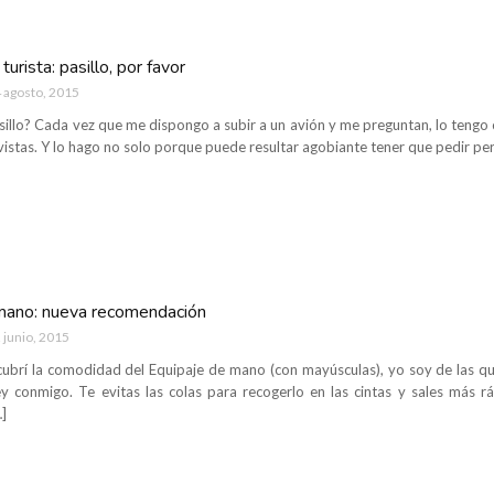
urista: pasillo, por favor
 agosto, 2015
sillo? Cada vez que me dispongo a subir a un avión y me preguntan, lo tengo cl
vistas. Y lo hago no solo porque puede resultar agobiante tener que pedir pe
mano: nueva recomendación
 junio, 2015
brí la comodidad del Equipaje de mano (con mayúsculas), yo soy de las que 
ey conmigo. Te evitas las colas para recogerlo en las cintas y sales más 
]