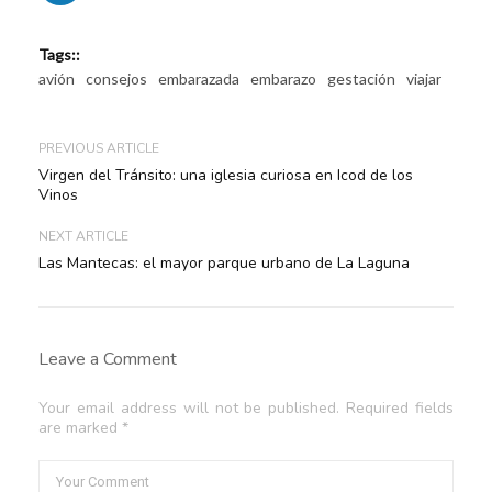
Tags::
avión
consejos
embarazada
embarazo
gestación
viajar
PREVIOUS ARTICLE
Virgen del Tránsito: una iglesia curiosa en Icod de los
Vinos
NEXT ARTICLE
Las Mantecas: el mayor parque urbano de La Laguna
Leave a Comment
Your email address will not be published. Required fields
are marked *