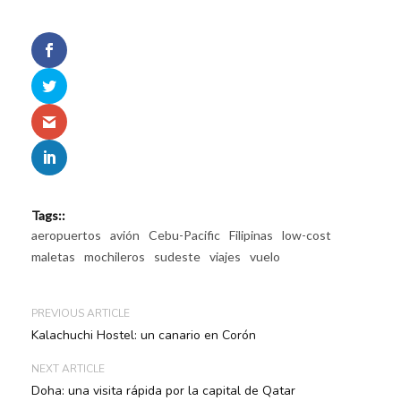
Tags::
aeropuertos
avión
Cebu-Pacific
Filipinas
low-cost
maletas
mochileros
sudeste
viajes
vuelo
PREVIOUS ARTICLE
Kalachuchi Hostel: un canario en Corón
NEXT ARTICLE
Doha: una visita rápida por la capital de Qatar