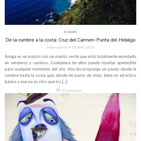
EUROPA
De la cumbre a la costa: Cruz del Carmen-Punta del Hidalgo
mipasaporte
18 abril, 2016
Anaga es un macizo con un manto verde que está totalmente enredado
en senderos y caminos. Cualquiera de ellos puede resultar apetecible
para cualquier momento del año. Hoy les propongo un paseo desde la
cumbre hasta la costa que, desde mi punto de vista, tiene un atractivo
básico y ese no es otro que los […]
chat_bubble
0 Comment