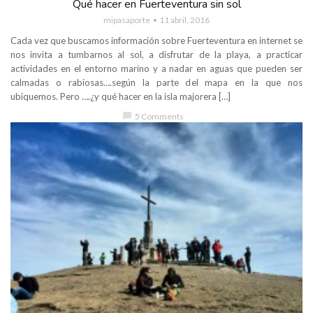
Qué hacer en Fuerteventura sin sol
mipasaporte
11 abril, 2016
Cada vez que buscamos información sobre Fuerteventura en internet se
nos invita a tumbarnos al sol, a disfrutar de la playa, a practicar
actividades en el entorno marino y a nadar en aguas que pueden ser
calmadas o rabiosas….según la parte del mapa en la que nos
ubiquemos. Pero ….¿y qué hacer en la isla majorera […]
chat_bubble
5 Comments