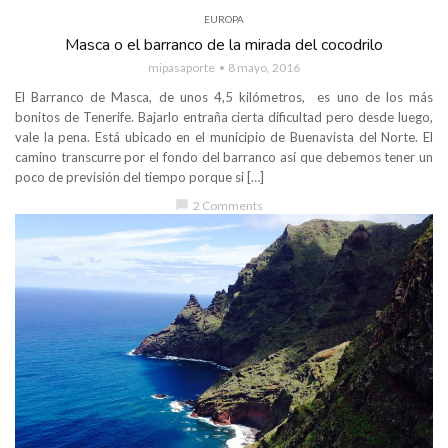
EUROPA
Masca o el barranco de la mirada del cocodrilo
mipasaporte
8 mayo, 2016
El Barranco de Masca, de unos 4,5 kilómetros, es uno de los más
bonitos de Tenerife. Bajarlo entraña cierta dificultad pero desde luego,
vale la pena. Está ubicado en el municipio de Buenavista del Norte. El
camino transcurre por el fondo del barranco así que debemos tener un
poco de previsión del tiempo porque si […]
chat_bubble
2 Comments