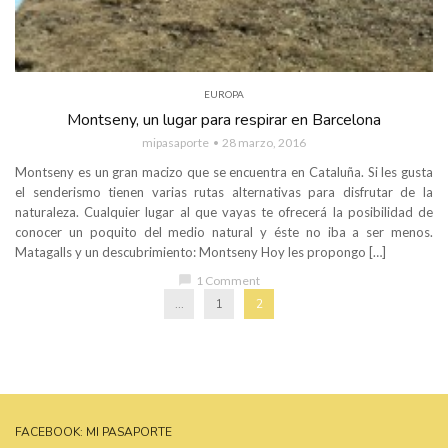
EUROPA
Montseny, un lugar para respirar en Barcelona
mipasaporte
28 marzo, 2016
Montseny es un gran macizo que se encuentra en Cataluña. Si les gusta
el senderismo tienen varias rutas alternativas para disfrutar de la
naturaleza. Cualquier lugar al que vayas te ofrecerá la posibilidad de
conocer un poquito del medio natural y éste no iba a ser menos.
Matagalls y un descubrimiento: Montseny Hoy les propongo […]
chat_bubble
1 Comment
...
1
2
FACEBOOK: MI PASAPORTE