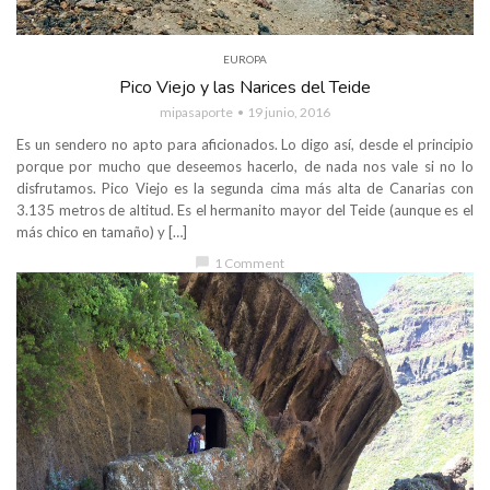
EUROPA
Pico Viejo y las Narices del Teide
mipasaporte
19 junio, 2016
Es un sendero no apto para aficionados. Lo digo así, desde el principio
porque por mucho que deseemos hacerlo, de nada nos vale si no lo
disfrutamos. Pico Viejo es la segunda cima más alta de Canarias con
3.135 metros de altitud. Es el hermanito mayor del Teide (aunque es el
más chico en tamaño) y […]
chat_bubble
1 Comment