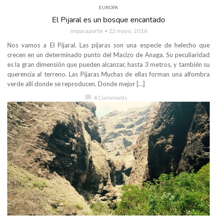
EUROPA
El Pijaral es un bosque encantado
mipasaporte
22 mayo, 2016
Nos vamos a El Pijaral. Las píjaras son una especie de helecho que
crecen en un determinado punto del Macizo de Anaga. Su peculiaridad
es la gran dimensión que pueden alcanzar, hasta 3 metros, y también su
querencia al terreno. Las Píjaras Muchas de ellas forman una alfombra
verde allí donde se reproducen. Donde mejor […]
chat_bubble
4 Comments