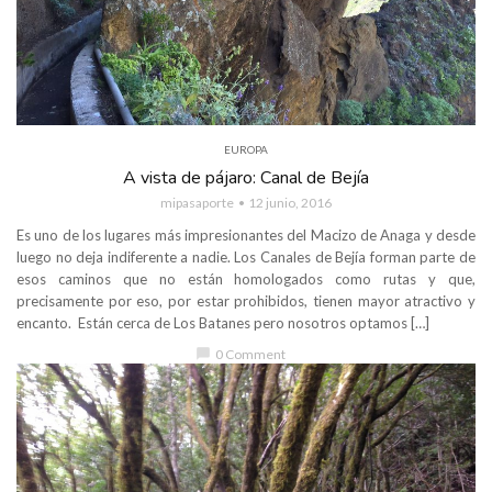
EUROPA
A vista de pájaro: Canal de Bejía
mipasaporte
12 junio, 2016
Es uno de los lugares más impresionantes del Macizo de Anaga y desde
luego no deja indiferente a nadie. Los Canales de Bejía forman parte de
esos caminos que no están homologados como rutas y que,
precisamente por eso, por estar prohibidos, tienen mayor atractivo y
encanto. Están cerca de Los Batanes pero nosotros optamos […]
chat_bubble
0 Comment