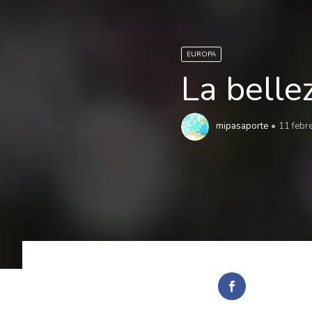
EUROPA
La belle
mipasaporte
11 febr