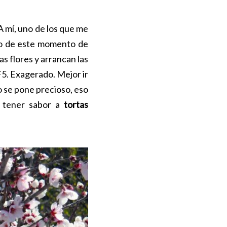
 A mí, uno de los que me
ho de este momento de
s flores y arrancan las
F5. Exagerado. Mejor ir
o se pone precioso, eso
ce tener sabor a
tortas