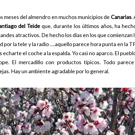
os meses del almendro en muchos municipios de
Canarias
.
antiago del Teide
que, durante los últimos años, ha hec
randes atractivos. De hecho los días en los que comienzan la
 por la tele y la radio ….aquello parece hora punta en la T
s echarte el coche a la espalda. Yo casi no aparco. El puebl
 tope. El mercadillo con productos típicos. Todo pare
ejas. Hay un ambiente agradable por lo general.